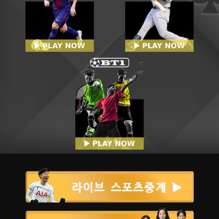
ektl***1
100,000원
08-06 | 07:00 | AM
mosc***o
210,000원
08-06 | 09:06 | AM
cool***o
1,000,000원
08-06 | 06:51 | AM
luck***yyy
130,000원
08-06 | 08:33 | AM
mina***292
50,000원
08-06 | 06:39 | AM
ahff***
120,000원
08-06 | 08:00 | AM
ssoj***0
100,000원
08-06 | 06:24 | AM
wdmn***
90,000원
08-06 | 07:42 | AM
blac***in
200,000원
08-06 | 06:06 | AM
ektl***1
20,000원
08-06 | 07:00 | AM
frid***
50,000원
08-06 | 05:54 | AM
henr***90
1,000,000원
08-06 | 06:52 | AM
tesl***
150,000원
08-06 | 05:41 | AM
momo***w
710,678원
08-06 | 06:39 | AM
kydo***2
450,000원
08-06 | 05:26 | AM
maly***
28,427원
08-06 | 06:19 | AM
papa***n
520,000원
08-06 | 05:08 | AM
noma***
71,067원
08-06 | 06:19 | AM
ddun***
4,000,000원
08-06 | 04:54 | AM
yunb***
1,421,356원
08-06 | 06:08 | AM