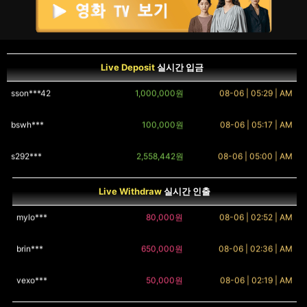
desk***
100,000원
08-06 | 04:39 | AM
mkim***8
1,000,000원
08-06 | 05:52 | AM
lack***ov
320,000원
08-06 | 04:23 | AM
mill***201
213,203원
08-06 | 05:30 | AM
Live Deposit
실시간 입금
co4s***
80,000원
08-06 | 04:07 | AM
sson***42
1,000,000원
08-06 | 05:29 | AM
nexi***
350,000원
08-06 | 03:49 | AM
bswh***
100,000원
08-06 | 05:17 | AM
cavo***
190,000원
08-06 | 03:32 | AM
s292***
2,558,442원
08-06 | 05:00 | AM
tali***
130,000원
08-06 | 03:01 | AM
enti***255
100,000원
08-06 | 04:56 | AM
Live Withdraw
실시간 인출
mylo***
80,000원
08-06 | 02:52 | AM
jane***
20,000원
08-06 | 04:42 | AM
brin***
650,000원
08-06 | 02:36 | AM
yumy***274
800,000원
08-06 | 04:28 | AM
vexo***
50,000원
08-06 | 02:19 | AM
rjsg***i
4,974,749원
08-06 | 04:27 | AM
nori***
130,000원
08-06 | 02:00 | AM
heon***
1,000,000원
08-06 | 04:13 | AM