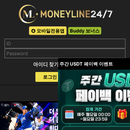
모바일전용앱
Buddy 보너스
주간 USDT 페이백 이벤트
로그인
회원가입
mh38***s2
1,000,000원
08-06 | 12:45 | PM
ghkw***20
100,000원
08-06 | 12:37 | PM